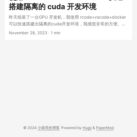
的，而不是通过备份数据的方式。 通过直接恢复虚拟机磁盘这
搭建隔离的 cuda 开发环境
种方式来迁移云主机，相较于通过 rsync 备份数据，要方便得
多。 以下是我的操作过程。 阿里云导出主机镜像的文档写得还
昨天组装了一台GPU 开发机，我使用 rcode+vscode+docker
是不错的，生成和导出磁盘镜像我都是看阿里云文档来操作。
可以快速搭建出隔离的cuda开发环境，我感觉非常的方便。特
第一步是打开阿里云控制台进入镜像页面，为自己的云主机创
别是 rcode 这个命令在使用 docker 构建 cuda 开发环境时非
November 28, 2023
· 1 min
建一个镜像。我的这台主机每天都自动生成快照，并且在创建
常有用。下面以搭建 faster-whisper 开发环境为例： faster-
镜像之前，我手动也创建了一个永久保存的快照，我用这个永
whisper 的项目说明里提到，NVIDIA 官方 Docker 镜像
久快照来构建镜像的。 接下来点击「导出镜像」，阿里云后台
nvidia/cuda:11.8.0-cudnn8-runtime-ubuntu22.04 已经包括
会弹出提示窗口，根据提示配置好 oss Bucket，然后耐心等
了开发需要的库 cuBLAS for CUDA 11 和 cuDNN 8 for CUDA
待，最后在会在 oss Bucket 看到两个文件，一个是系统盘，另
11。执行以下命令下载并启动这个镜像，并且在启动时，安装
外一个数据盘。 从 oss Bucket 下载文件到外网的流量是收
好需要的 python 库 和 openssh-server 服务 执行以下命令查
费，我第一次直接用 http 链接下载，系统盘可以下载下来，但
找到刚刚启动的容器的名称 sudo docker ps 例如我的容器名称
是数据盘下载失败了，浪费了不少的流量（钱），后来尝试用
是 admiring_kapitsa，使用以下命令进入容器的 console sudo
阿里云的 ossutil 命令来下载，一次就成功了，把着两个文件下
docker exec -it admiring_kapitsa /bin/bash 进入 console 之
载到本地之后，接下来在本地使用 qemu 就可以把虚拟机跑起
后，进入 /root 目录，创建以下目录和文件，并且把自己的公钥
来 我从阿里云导出的 raw 格式的镜像， qemu 可以直接使用，
加到 authorized_keys 中： mkdir /root/.ssh touch
如果打算用 virtualbox 来运行，也可以尝试用 qumu-img 转为
/root/.ssh/authorized_keys chmod 600
virtualbox 支持的磁盘格式。我这里直接解压系统盘和数据盘
/root/.ssh/authorized_keys 经过这一步操作之后，后面可以通
文件之后，执行一下命令来构建虚拟机： # 使用系统盘创建虚
过 ssh 直接登录到容器中。 关闭容器 admiring_kapitsa 之
© 2024
小碼哥的博客
Powered by
Hugo
&
PaperMod
拟机 virt-install \ --name aliyun-ci \ --osinfo centos7 \ --ram
后，把容器 commit 为一个本地镜像，这样以后可以重复使用
8192 \ --vcpus 4 \ --network network=default \ --disk