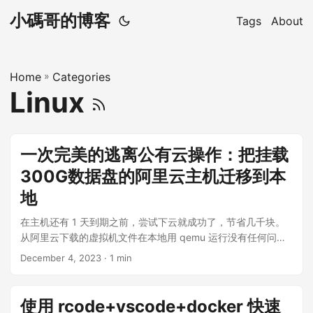
小碼哥的博客
Tags
About
Home
»
Categories
Linux
一次完美的逃离公有云操作：把挂载
300G数据盘的阿里云主机迁移到本
地
在主机还有 1 天到期之前，尝试下云就成功了，节省几千块。
从阿里云下载的虚拟机文件在本地用 qemu 运行没有任何问
题，因为备份的磁盘文件单个接近 200GB，我还担心网络问题
December 4, 2023
· 1 min
以及操作复杂会比较耗时间，于是先把主机降到了最低配置准
备再续一个月，没想到迁移过程很丝滑。这次迁移主机的系统
盘和数据盘是通过下载从阿里云的磁盘快照构建镜像来恢复
使用 rcode+vscode+docker 快速