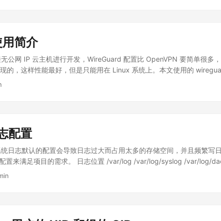
安装，费时费力，而且无法进行远程部署维护，也大大增加了项目的实施成
能帮助到和我一样遇到相同问题的国内开发者。 从 Linux 开始 cndevne
户的一些其他供应商在系统部署过程中非常艰难，甚至是 CentOS 系统初始
者设置的开发网络，搭配使用 vscode 进行远程开发是一种不错的体验
人力，不排除一些供应商这样折腾会给他的客户留下工作敬业钱花的值的
g 等。 Linux 环境可以是在国内云平台上的一台云主机，也可以是运行在本地
样的时间浪费和低效是无法承担的成本，因为来实操部署的人就是公司老
机。 Debian 是一个非常棒的 Linux 发行版，推荐希望学习 Linux 
 使用简介
拜。 在工作完成之后，想想可以把解决问题的方法记录一下，也许能给遇
统，Ubuntu 也是一个非常好的选择。 cndevnet 使用了以下软件和服务 
不多说，接下来我们就来解决这个无外网的部署问题，顺便再解决一下远程
无公网 IP 云主机进行开发，WireGuard 配置比 OpenVPN 要简单很多，W
于运行 gost 和 smartdns 服务 gost: 用于建立 WSS(Websocket over TL
个私有化企业内部使用且无互联网访问的系统中，可能会面临以下问题: 
实现的，这样性能最好，但是只能用在 Linux 系统上。本文使用的 wiregua
hina-list： 国内域名 Cloudflare IP Range: Cloudflare 的 IP 范围 Clou
过接入企业内网来访问服务器，而从服务器无法直连办公室网络，即机房和办公室
reGuard 协议，属于用户空间(User Space)的实现，性能没有内核模块
 Cloud: Oracle Cloud 的云主机 cndevnet 原理 cndevnet 通过 i
n
使用系统的配置工具，如 yum/apt/docker 等，配置系统和部署服
用处非常的多，不像 frp 之类的端口穿透应用，它是直接建立虚拟的网络，
级的透明代理，所以在启用了 cndevnet 的 Linux 系统上，是不
，此处省略了防火墙，简化拓扑图的复杂度，如下: 网络拓扑图说明: 机
，于是测试调试就没有了端口的限制，非常的方便。 除了方便安全连接云服务
...
.0.0/16，办公室内网 WiFi 的网段为 192.168.137.0/24 机房服务
的解决方案。 编译 wireguard-go # 使用 GitHub 的源码镜像，速度会
在机房服务器上无法 ping 通办公室部署控制主机，这里假设办公室网络作为
guard/wireguard-go.git # 在 MacOS 下交叉编译 CGO_ENABLED=0 GOO
访问权限，包括机房服务器和办公室内网 WiFI 二、解决问题的方法 既
志配置
d -v -o "wireguard-go" # Linux 环境下直接编译 go build -v -o "wire
网下载安装包，那就想办法让机房服务器可以连接互联网或者搭建内网的
n/ 编译 WireGuard tools git clone
git@github.com
:wireguard/wiregu
ian 系统日志默认的配置会导致日志过大而占用太多的存储空间，并且频繁写日
告知客户问题，申请开通互联网访问权限，可以限定为指定的网址和协议(HT
get install libmnl-dev libelf-dev ## centos sudo yum install libmnl-de
足项目的需求。 日志位置 /var/log /var/log/syslog /var/log/dae
可以连接到服务器的 VPN。这个方法在需要客户的进行审批，可能时间
rc/tools make sudo make install 配置 WireGuard 生成密钥...
log/mail.warn /var/log/mail.err /var/log/mail.log /var/log/kern.log /var
，或这不方便给我们开通 VPN，另外也无法开通需要我们部署的服务器的
min
/log/lpr.log /var/log/cron.log /var/log/debug /var/log/messages 配置 r
机房放置可以通过 4G 上网的堡垒机，堡垒机接入客户机房网络。在客户
c/rsyslog.conf, 找到其中 RULES 段 ############### #### RULE
户那边的机房管理也还是不容许放置这样的机器的，所以也不能使用这个方
rst some standard log files. Log by facility. # auth,authpriv.* /var
t(Debian/Ubuntu)/docker 的内网镜像服务，搭建内网镜像服务可能就
 -/var/log/syslog #cron.* /var/log/cron.log #daemon.* -/var/log/daem
难的任务，此方法也作罢 通过在办公室网里放置部署控制机，同时连接内网