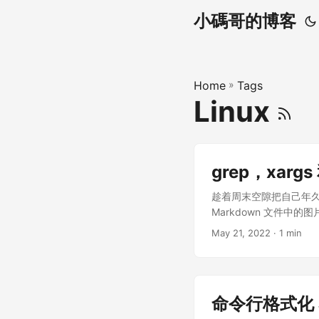
小碼哥的博客
Home
»
Tags
Linux
grep，xarg
趁着周末空隙把自己年久失
Markdown 文件中
下次和大家分享一下我的
May 21, 2022
· 1 min
如果希望详细的了解这些命令
man 命令的常用操作: 退出:
down，f 大概是 forwar
令的手册也是类似的。 我
命令行格式化 
在 static 的 ima