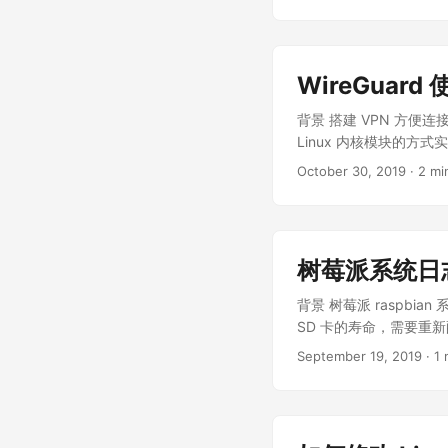
种情况下进行系统部署
解决这个问题而创建的，希望
项目的实施过程中，看到客
下搭建一个专为初学开发
装就花掉了两个礼拜的
python/golan
的小创业公司来说，这
域网中的一台 Linux 主
WireGuard
在客户这里待上两个礼
有图形界面的 Linux 系
发和帮助。好了，废话
背景 搭建 VPN 方便连接
Linux 系统 Docker: 用
的问题 在部署和维护一
Linux 内核模块的方式
于解决 DNS 污染 dnsmasq-c
Internet 可通
Golang 实现的 Wi
的 WSS 代理服务 Oracle
October 30, 2019
· 2 mi
问权限的情况下，无法直接
简单易用。 VPN 的
统的透明代理，由于是系统
护 客户内网拓扑示意图
以拥有自己独立的 IP
或者服务单独设置代理的。
机房网段假设为 172.22
搭建工业设备的远程部署和维护
ping 通机房服务器，
git@github.com
:wire
机后面 内网没有互联网
树莓派系统日
GOARCH=amd64 go buil
联网访问权限，不能联
wireguard-go /usr/sbi
背景 树莓派 raspb
到一些方法来达到目的: 
debian&ubuntu sudo apt-
SD 卡的寿命，需要重新配置来满
程维护的化，还需要申请
devel cd wireguard/s
/var/log/mail.info /var/
不少都没有自建 VPN
September 19, 2019
· 1 
/var/log/user.log /var
能使用这个方法 在客户
rsyslog 的配置文件为 /et
说是堡垒机，但可能客
############### # # Fi
yum(CentOS)/ap
*.*;auth,authpriv.none
受给自己又添加了一个艰