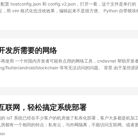
ges 的符号链接到 static 目录下的 images， 才能解决图片预览的问题。
配置 hostconfig.json 和 config.v2.json，打开一看，这个文件
，用 vim 格式化也没啥效果，编辑起来不是很方便。 Python 自带模块格
最常用的就是 Python 自带的 json.tool 这个模块，只要安装了 Pyt
-m json.tool hostconfig.json > hostconfig-formatted.js
符一起使用 前面的例子我们还可以使用管道符(|)来实现，例如: cat hostco
 > hostconfig-formatted.json 从 RESTful 接口直接获取数据并且格式化: curl
com/users/lewangdev | python -m json.tool 其它本地格式化工具 DevTo
开发所需要的网络
dows，我是用 Windows 11 时候看到这个软件的，于是顺手搜了一下 MacOS 
N 以外，还能把输出的 JSON 变成彩色的。 curl 'https://api....
再使用 一个对国内开发者可能有点用的网络工具，cndevnet 帮助开
lang/flutter/android/blockchain 等等无法访问的问题。 背景 
都无法直接访问，这使得在开发者在日常工作中会消耗额外的时间，去设
。 在开源软件的世界里，几乎所有的知名项目，原本只要把代码 clone
说明就可以直接编译源码。但由于网络的原因，在国内甚至连开源软件的
GitHub 拉下来代码就可以直接编译成功的项目，在国内也是连编译都编
到了很多知名的开源项目为中国用户在 README.md 文档或是页面的
互联网，轻松搞定系统部署
国内的镜像。 Flutter powerlevel10k 但是，我想这种做法应该不属
去用日本的镜像，或者引导德国的开发者去用德国的镜像，这看似解决了
的 IoT 系统已经在不少客户的机房做了私有化部署，客户大多都是机加
内开发者与全球互联网的割裂，在开发者的世界里面，也形成了国内和国外
机房都有一个相同的特点：私有云，与外网隔离，不能访问互联网。或者
寻找国内的可替代的镜像源我都觉得不是一个好方案，因为这样在国内的
，在没有互联网访问权限的情况下，系统的包管理工具(yum/apt/doc
min
，最好还是能够拥有一个与国外开发者“用起来”好像是一样的网络环境。 c