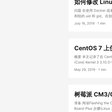
如何修改 Linu
-/var/log/kern.log lpr.
外网(互联网)，在部署控制机
-/var/log/daemon.
之后，就可以通过代理
问题 在使用 Docke
件，例如: 办公室中主机
和组的 uid 和 gid
端口 客户办公室的 4G
一样而造成读写权限混乱。 例如在系
July 16, 2019
· 1 min
修改系统配置) 通过权衡
uid=1001(git) gid=10
gid=998(git) groups
-rw-r--r-- 1 git git 100
file3 将这个目录挂在到
CentOS 7 上
概要 本文记录了在 CentOS 
(Core) Kernel 3 3.10
内容放到 ~/.bashrc 文件末尾 
May 29, 2019
· 1 min
PATH="/root/.pyenv/bin
sudo yum -y install xz 
装...
树莓派 CM3/
准备 阅读Flashing t
Board-Plus 步骤(Linux