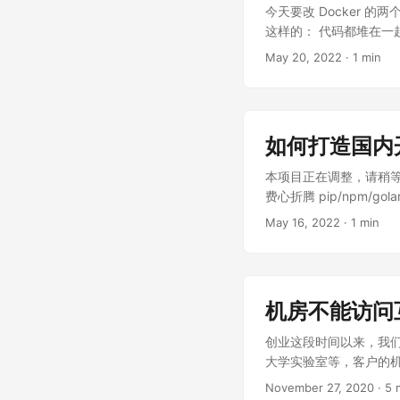
根目录下添加了的一个 ima
今天要改 Docker 的两个
这样的： 代码都堆在一起
JSON 文件有很多方法，我
May 20, 2022
· 1 min
用，这样就可以了： python 
编辑文件就方便多了。 与管道
python -m json.tool
https://api.github.
如何打造国内
DevToys or Win
了像 sed 一样的处理 JSO
本项目正在调整，请稍等
费心折腾 pip/npm/go
少技术站点或者镜像源
May 16, 2022
· 1 min
的可替代的镜像源来使用
配置，只需要按照它的
载，一些原本只需要从 
是非常庞大的，所以我看
机房不能访问
示，去引导国内开发者去使用
到有引导日本的开发者
创业这段时间以来，我们
题，但其实是加剧了国
大学实验室等，客户的
件单独设置代理，或者
署的服务器不能访问互联网
November 27, 2020
· 5 
外开发者就不会遇到的问题