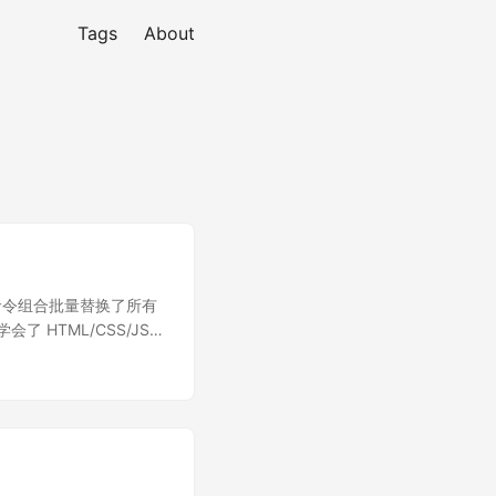
Tags
About
 个命令组合批量替换了所有
 HTML/CSS/JS，
以写出来厚厚的一本书。
使用： man grep
f，tips: 这里的 d 大概是
概是 backward 查看其它命
面的目录里，图片则需要放
片。于是我在 hugo 项目的