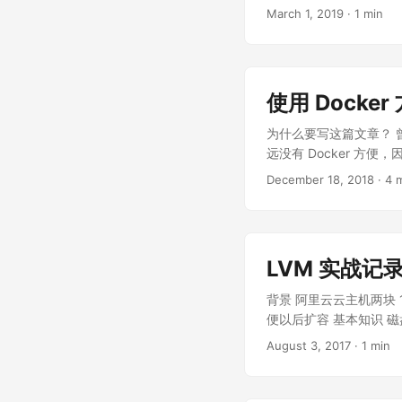
depth=1 https://git
March 1, 2019
· 1 min
底板的手册 拔掉 USB SLA
fdisk -l 查看磁盘名称，这里
区，添加 SSH 来开启 SSH 
HuiBox-700 底板
使用 Docke
为什么要写这篇文章？ 曾
远没有 Docker 方便
安装 Gitlab 更加的
December 18, 2018
· 4 
写得很完善, 除了官方
已。避免出现下图中“我已
知其所以然”的心态对待，
的，所以就有了这篇文档。 本
LVM 实战记
和宿主机器共用 22(SSH
改写默认的项目标签(Label
背景 阿里云云主机两块 
请看 Docker 的官方文档。
便以后扩容 基本知识 磁盘 /de
docker \ docker-client 
准备分区后，将分区类型变为 
August 3, 2017
· 1 min
logrotate \ docker-seli
（LV），从磁盘分区创建 
磁盘，使用和真实的磁盘没什
作 创建 vg0 卷组 vgcr