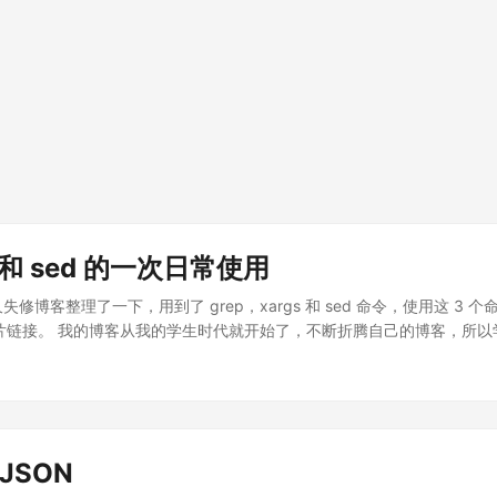
s 和 sed 的一次日常使用
修博客整理了一下，用到了 grep，xargs 和 sed 命令，使用这 3
的图片链接。 我的博客从我的学生时代就开始了，不断折腾自己的博客，所以学会了
博客旅程。 这里不详细讲解这 3 个命令的使用，这 3 个命令的使用可
，可以在 Linux 的终端下输入这样的命令查看文档，例如查看 grep 如何
 按 q 键 查找：按 / 后输入查找关键字 下一页: 按 ctrl + d 或者 ctrl + 
d 上一页: 按 ctrl + u 或者 ctrl + b，tips: 这里的 d 大概是 up，b 大
博客的问题 我的博客是用 hugo 构建的，所有的文章都放在 post 下
JSON
ges 下面，这样在用 vscode 写博客 Markdown 的时候无法在预览里面看到图