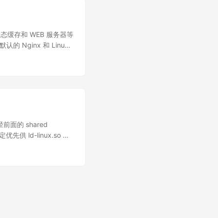
、静态缓存和 WEB 服务器等
Nginx 和 Linux
ginx 和 Linux
涵盖的配置选项，只有那
荐建议后，才可以考虑调
性能，并且可以为任何需要
解。Nginx 的文档内
要遵循一个好的规则：一
nux 性能优化的讨论开
径前面的 shared
内核（2.6+）在各种配置情
指定优先供 ld-linux.so 加
志将会有错误信息，从而
用这个变量来改变加载顺序，例如我
正常工作负载最有可能涉
，实现注入 LD_DEBUG
网络连接和其排队方法直接
会打印所有所有加载 shared
接表现得有所停顿，那么
d，可以查看程序或者.so，
于 Nginx 接受连接非常
 '{print $6}'| grep
点，增大这个值是个不错
...
误消失。注意：若将这个
个数字。