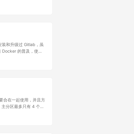
piboot 连好线，跳线部分见各自
线帽接到 EN 端 sudo
s=4MiB 刷入系统后，挂在启动分
SH 使用慧通科技出品的
和升级过 Gitlab，虽
Docker 的普及，使得
Docker 安装文档并没有
运行起来，凑合着能用而
的时候也都能抱着“知其然
是这样就够了吗？我看是不够
方式安装中文版 Gitlab
配置通知邮箱(腾讯企业邮箱)
档, 罗列一下安装步骤, 细节
，需要合在一起使用，并且方
o yum remove
..4, 主分区最多只有 4 个
t-logrotate \ docker-
，卷组（VG），逻辑卷
，LV 看起来就是逻辑的上
v/xvdb1，对分区进行操
0 上创建 data 逻辑卷