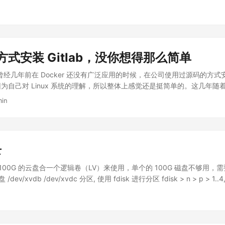
hub.com/raspberrypi/usbboot && cd usbboot && make sudo ./r
VE 1/2/3/4 拔掉 SELECT 跳线帽 将 BOOT ENABLE USB SLAVE 跳
是 /dev/sda sudo dd if=raspbian-lite.img of=/dev/sda b
服务，sudo mount /dev/sda1 /media cd /media && touch S
 省略上述的第4步，其它步骤完全一样
r 方式安装 Gitlab，没你想得那么简单
经几年前在 Docker 还没有广泛应用的时候，在公司使用过源码的方式安装
，因为自己对 Linux 系统的理解，所以整体上感觉还是挺简单的。这几年随着 
容易，不仅方便了我这样的老鸟，也更方便了小白用户们。但是 Gitlab 官方的 
min
文档之外，检索出来的安装文档也是人云亦云，东拼西凑，结果也就是能
经用 Docker 部署好啦”，其实已经翻车的情形。 我希望每做一件小事
用 Docker 方式安装 Gitlab，说简单来说就是一行命令的事儿，但
文需要达成的事项 在 CentOS 7 系统中安装 Docker 使用 Docker 
录
) 端口 支持 SSH(22)/HTTPS(443) 方式推拉仓库 使用 SMTP 方式
s) 在 CentOS 7 系统中安装 Docker 这部分参考 Docker 的官方文
100G 的云盘合一个逻辑卷（LV）来使用，单个的 100G 磁盘不够用
如果使用 root 用户安装，sudo 可以去掉。 1. 删除老版本 Docker $ sud
v/xvdb /dev/xvdc 分区, 使用 fdisk 进行分区 fdisk > n > p > 1
\ docker-client-latest \ docker-common \ docker-latest \ docker-lates
LVM 分区，fdisk > t > 8e, 8e 是 LVM 类型 ID 物理卷（PV）
nux \ docker-engine-selinux \ docker-engine 2....
PV，通过 PV 创建 VG 或者把 PV 加入已有的 VG，在 VG 上创建 LV
么明显区别, 在 LV 上构建文件系统 创建 创建物理卷 pvcreate /de
eate vg0 /dev/xvdb1 查看卷组 vgdisplay， 可以看到卷组有多大 在 vg