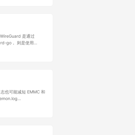
本。 在最近的一个客户
t 可以在 Linux 环境
化和 Docker 的安
，适合学习
好印象，但对于我们这样
虚拟机里面的主机，或者是局
板本人了，我也不想出差
的初学者使用。如果希望使用带
到相同问题的同行一些启
Debian：目前支持的
维护的问题。 一、面临
ireGuard 是通过
S) 服务 smartdns： 用
机房服务器无法访问
rd-go， 则是使用
dflare: Cloudflare
在不同的网段 无互联网访
方式好，但好处就是跨平台且更
ptables 等工具和数据实现了系
务费时费力 无法远程进行维
网络中的每个客户端也都可
需要为系统或者各类开发工具
房和办公室不在一个网段
器，还可以通过 VPN
器之间是互通的，办公室可以
快一些 git clone
一个 NAT 放在上层交换
S=linux
然是由于机房服务器没有互
guard-go" cp
软件包镜像服务，于是想
ard.git # 安装依赖 ##
志也可能减短 EMMC 和
TP/HTTPS)，需要远
vel elfutils-libelf-
mon.log
比较长。我们的客户中有
/log/auth.log
互联网访问权限，所以不
syslog 与 logrotate
机房放一个堡垒机，虽然
S ####
法 搭建
/log/auth.log
是一个比较艰巨的任务，难以接
on.log kern.*
和 4G 路由器提供的