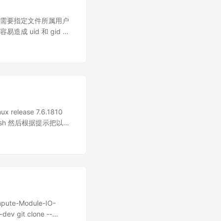
g 将其中 daemon.*
TP 代理，这样修改系统配置
成。不过也有一些前置条
限，需要指定文件所属用户
P 访问其任意或者指定的
成 uid 和 gid 不
管理员权限(需要安装软件和
yun-3 ~]$ id git
..
$ id git uid=998(git)
a]$ ls -lh total 60K
1 git git 349 Dec 18 2018
release 7.6.1810
run | bash 然后根据提示把以下
hrc: export
装 Python 3.7.3 准备 $
-devel libffi-devel 安
e-Module-IO-
v git clone --