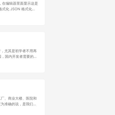
...
是单行的，在编辑器里面显示这是
式化 JSON 格式化
hon 的电脑，都可以直接使
on 格式化以后再打开看一看： 这样
nfig.json |
 -s
ysMac: MacOS 版的
版的，也挺好用的。 jq: 除
发者，尤其是初学者不用再
由于某些原因，国内开发者需要的不
置各种代理或者寻找国内
 回来，不需要做额外任何
源码都不太方便直接下
译不过。 国内开发者群体
显著位置都增加了中文提
于 i18n，因为我很少看
访问慢或者无法访问的问
工厂、商业大楼、医院和
两个网络。 给系统或软
更为准确的说，是我们部
你总会遇到各种各样的国
ker)都无法使用了，在这
ndevnet 就是为了