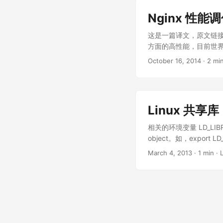
lvcreate -L 99G -n d
Nginx 性能
这是一篇译文，原文链接：Tu
方面的高性能，目前世界上最
配置都可以工作得非常好，
October 16, 2014
· 2 mi
的部分配置。可配置的
些对 Nginx 和 Li
整。Nginx 专业服务
获得自己系统最大产出的客
Linux 共
容将不会在本文中重复
次只修改一个配置选项，
相关的环境变量 LD_LIBRA
始，因为 Linux 性能优
object。如，export LD_
况下都工作得很好，但
载的 shared object
March 4, 2013
· 1 min · 
得知哪些配置需要调整。
们自定义的 glibc.s
及到的那些配置。调整这些
使用这个环境变量来 debug
相关。如果连入率很高
object 的记录 一些工具
修改下面得配置将可能有用。 
如， $ ldd ./foo_test 
的快，这个值通常情况
'\.so'| sort | uniq $ 
的想法。如果这个值太
值设置为大于 512 的话，