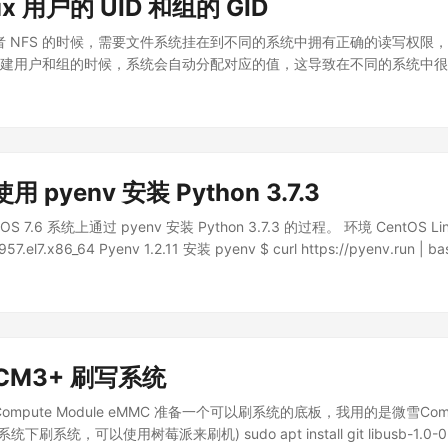
x 用户的 UID 和组的 GID
* -/var/log/lpr.log mail.* -/var/log/mail.log user.* -/var/log/user.lo
上搭建 SDWAN 或者 HTTP 代理，yum/apt/docker 都支持 HT
log 行注释掉，syslog中已经包含 daemon 的日志。...
安装部署服务，这个方法比较简单，而且几乎不需要客户的参与就可以完
r 或者 NFS 的时候，需要文件系统挂在到不同的系统中拥有正确的读写权
可以接入客户网络 客户服务器允许办公室网络中主机通过 TCP 或者 UD
。在创建用户和组的时候，系统会自动分配对应的值，这导致在不同的系统中很容易造
 网络信号要足够好，这样可以提供更好的外网速度 拥有服务器的 root 
统 A 中，用户 git 的 uid 和组 git 的gid 如下: [sysops@cn-bj-ali
利弊，我们最终使用的是第 4 个方法来搭建的，下面来讲讲搭建的过程。.
01(git) groups=1001(git) 而系统 B 中的值如下: [sysops@cn-bj-aliyun-3 ~]
=998(git) 我们在系统 A 以 git 用户创建目录或者文件: [git@cn-bj-aliyun-3 dat
 Jul 5 23:22 file1 -rw-r--r-- 1 git git 400 Dec 18 2018 file2 -rw-r--r-- 
 B 系统中时，将会出现这种情况:...
使用 pyenv 安装 Python 3.7.3
7.6 系统上通过 pyenv 安装 Python 3.7.3 的过程。 环境 CentOS Linux 
.0-957.el7.x86_64 Pyenv 1.2.11 安装 pyenv $ curl https://pyenv.
# Load pyenv automatically by adding # the following to ~/.bas
:$PATH" eval "$(pyenv init -)" eval "$(pyenv virtualenv-init -)" 安
bzip2 bzip2-devel sqlite-devel gcc openssl-devel readline-devel zlib
CM3+ 刷写系统
he Compute Module eMMC 准备一个可以刷系统的底板，我用的是微雪Comput
 系统下刷系统，可以使用树莓派来刷机) sudo apt install git libusb-1.0-0-de