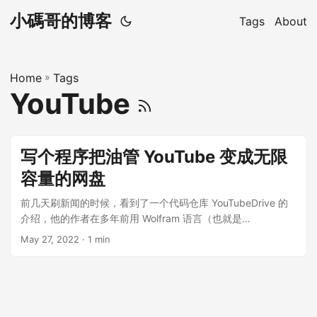
小碼哥的博客
Tags
About
Home
»
Tags
YouTube
写个程序把油管 YouTube 变成无限
容量的网盘
前几天刷新闻的时候，看到了一个代码仓库 YouTubeDrive 的
介绍，他的作者在多年前用 Wolfram 语言（也就是
Mathematica） 编写了一段代码，可以将油管变成一个无限容
May 27, 2022
· 1 min
量的大网盘，看完介绍之后我脑子里直接蹦出无数个“卧槽”，心
里顿生“这样也行”的膜拜之情，不禁提问：这个是薅羊毛的最高
境界吗？ 说起 Wolfram 语言和 Mathematica，不得不提一
下，它是我学习的第一个编程语言（汇编是第二个）。多年前
我是在学校机房学的，当时只用它画画数学公式的图，今天看