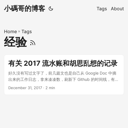
小碼哥的博客
Tags
About
Home
»
Tags
经验
有关 2017 流水账和胡思乱想的记录
好久没有写过文字了，前几篇文也是自己从 Google Doc 中摘
出来的工作日志，拿来凑凑数，刷新下 Github 的时间线，有点
儿不太像话。看看自己书桌上叠起来超过一尺高的新书才知
December 31, 2017
· 2 min
道，想看的还没来得及看完，想学的也还没来得及学会，想做
的也没有做得很好，一年就过去了。2017 是我来魔都的第 5
年，回想这 5 年，自己的成长还是很多的，但 2017 这一年，
好像与 2016 并没有什么大的不同，这让自己感到很担忧。 在
2017 年的最后几天，终于离开了自己熟悉的工作环境，从自己
的舒适空间加入了一个新的环境，我想这就是改变的开始，一